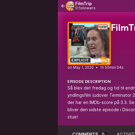
FilmTrip
0 followers
FilmT
EXPLICIT
•
1h 50min 04s
EPISODE DESCRIPTION
Så blev det fredag og tid til end
yndlingsfilm (udover Terminator 2)
der har en IMDb-score på 3.3. Se
bliver den sidste episode i Disc
stue!
COMMENTS
0
ACTIVIT