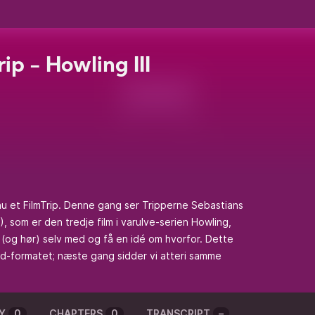
rip - Howling III
nu et FilmTrip. Denne gang ser Tripperne Sebastians
, som er den tredje film i varulve-serien Howling,
 (og hør) selv med og få en idé om hvorfor. Dette
ord-formatet; næste gang sidder vi atteri samme
Y
0
CHAPTERS
0
TRANSCRIPT
–