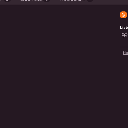
List
H