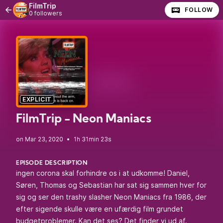
FilmTrip
FOLLOW
0 followers
EXPLICIT
FilmTrip - Neon Maniacs
•
1h 31min 23s
EPISODE DESCRIPTION
ingen corona skal forhindre os i at udkomme! Daniel,
Søren, Thomas og Sebastian har sat sig sammen hver for
sig og ser den trashy slasher Neon Maniacs fra 1986, der
efter sigende skulle være en ufærdig film grundet
budgetproblemer. Kan det ses? Det finder vi ud af.