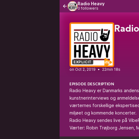
Radio Heavy
0 followers
Radio
EXPLICIT
•
22min 18s
EPISODE DESCRIPTION
Radio Heavy er Danmarks andenst
kunstnerinterviews og anmeldelse
værternes forskellige ekspertise
miljøet og kommende koncerter.
Radio Heavy sendes live på Vibe
Værter: Robin Trøjborg Jensen,