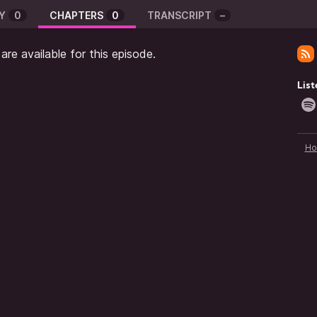
Y
0
CHAPTERS
0
TRANSCRIPT
–
re available for this episode.
List
H