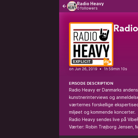
Radio Heavy
0 followers
Radio
EXPLICIT
•
1h 59min 10s
EPISODE DESCRIPTION
Radio Heavy er Danmarks andenst
kunstnerinterviews og anmeldelse
værternes forskellige ekspertise
miljøet og kommende koncerter.
Radio Heavy sendes live på Vibe
Værter: Robin Trøjborg Jensen,