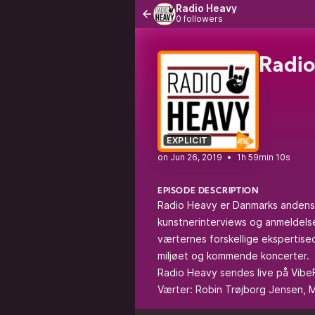
Radio Heavy
0 followers
Radio
EXPLICIT
•
1h 59min 10s
EPISODE DESCRIPTION
Radio Heavy er Danmarks andenst
kunstnerinterviews og anmeldelse
værternes forskellige ekspertise
miljøet og kommende koncerter.
Radio Heavy sendes live på Vibe
Værter: Robin Trøjborg Jensen,