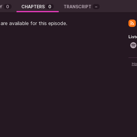
Y
0
CHAPTERS
0
TRANSCRIPT
–
re available for this episode.
List
H